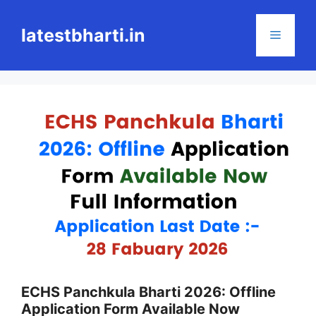
Skip
to
latestbharti.in
Menu
content
ECHS Panchkula Bharti 2026: Offline
Application Form Available Now