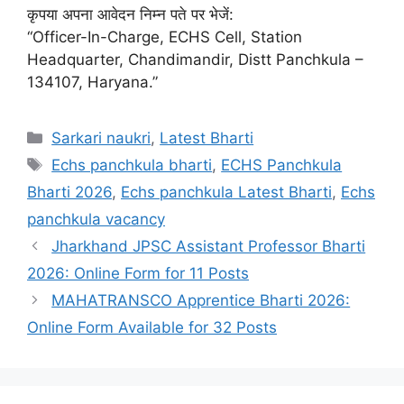
कृपया अपना आवेदन निम्न पते पर भेजें:
“Officer-In-Charge, ECHS Cell, Station
Headquarter, Chandimandir, Distt Panchkula –
134107, Haryana.”
Categories
Sarkari naukri
,
Latest Bharti
Tags
Echs panchkula bharti
,
ECHS Panchkula
Bharti 2026
,
Echs panchkula Latest Bharti
,
Echs
panchkula vacancy
Jharkhand JPSC Assistant Professor Bharti
2026: Online Form for 11 Posts
MAHATRANSCO Apprentice Bharti 2026:
Online Form Available for 32 Posts