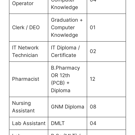
Operator
Knowledge
Graduation +
Clerk / DEO
Computer
01
Knowledge
IT Network
IT Diploma /
02
Technician
Certificate
B.Pharmacy
OR 12th
Pharmacist
12
(PCB) +
Diploma
Nursing
GNM Diploma
08
Assistant
Lab Assistant
DMLT
04