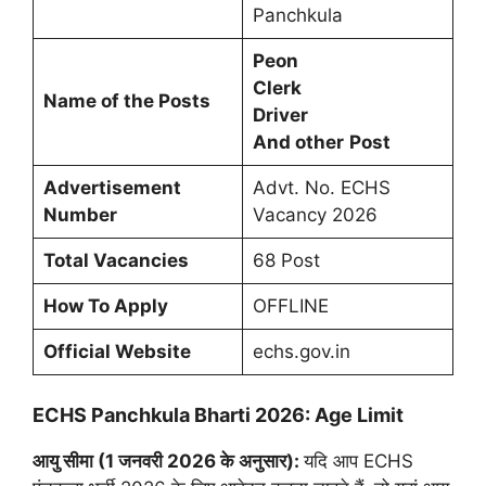
Panchkula
Peon
Clerk
Name of the Posts
Driver
And other
Post
Advertisement
Advt. No. ECHS
Number
Vacancy 2026
Total Vacancies
68 Post
How To Apply
OFFLINE
Official Website
echs.gov.in
ECHS Panchkula Bharti 2026: Age Limit
आयु सीमा (1 जनवरी 2026 के अनुसार):
यदि आप ECHS