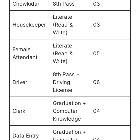
Chowkidar
8th Pass
03
Literate
Housekeeper
(Read &
03
Write)
Literate
Female
(Read &
05
Attendant
Write)
8th Pass +
Driver
Driving
06
License
Graduation +
Clerk
Computer
04
Knowledge
Graduation +
Data Entry
Computer
04