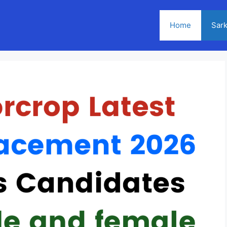
Home
Sark