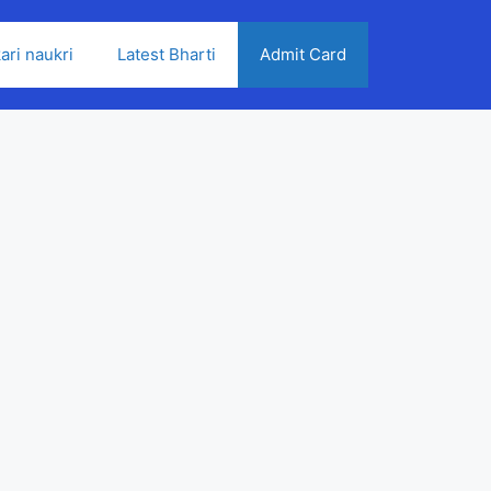
ari naukri
Latest Bharti
Admit Card