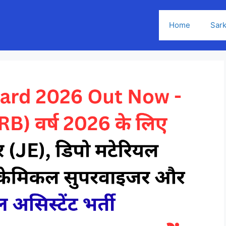
Home
Sark