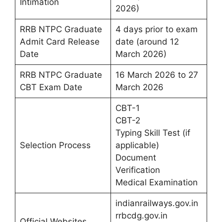
Intimation
2026)
RRB NTPC Graduate
4 days prior to exam
Admit Card Release
date (around 12
Date
March 2026)
RRB NTPC Graduate
16 March 2026 to 27
CBT Exam Date
March 2026
CBT-1
CBT-2
Typing Skill Test (if
Selection Process
applicable)
Document
Verification
Medical Examination
indianrailways.gov.in
rrbcdg.gov.in
Official Websites