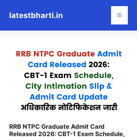
Skip
to
latestbharti.in
Menu
content
RRB NTPC Graduate Admit Card
Released 2026: CBT-1 Exam Schedule,