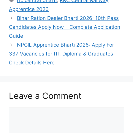
rrc central bharti
,
RRC Central Railway
Apprentice 2026
Bihar Ration Dealer Bharti 2026: 10th Pass
Candidates Apply Now – Complete Application
Guide
NPCIL Apprentice Bharti 2026: Apply For
337 Vacancies for ITI, Diploma & Graduates –
Check Details Here
Leave a Comment
Comment