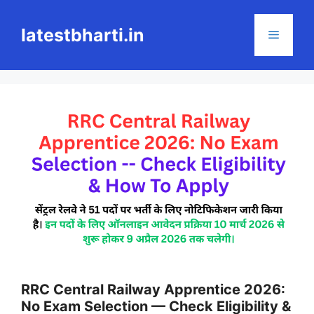
Skip
to
latestbharti.in
Menu
content
RRC Central Railway Apprentice 2026:
No Exam Selection — Check Eligibility &