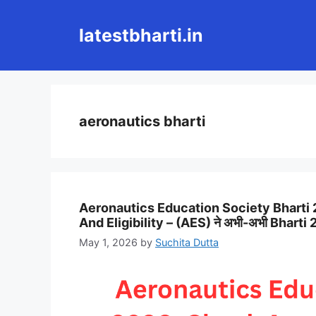
Skip
to
latestbharti.in
content
aeronautics bharti
Aeronautics Education Society Bharti 
And Eligibility – (AES) ने अभी-अभी Bharti 2
May 1, 2026
by
Suchita Dutta