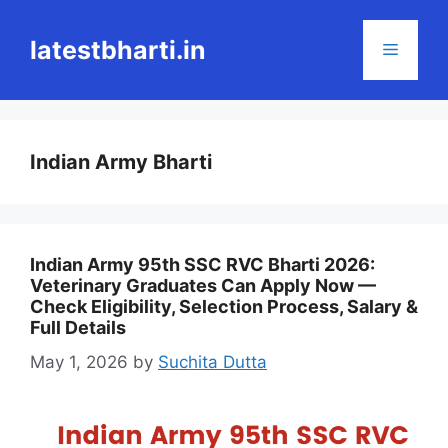
Skip
to
latestbharti.in
Menu
content
Indian Army Bharti
Indian Army 95th SSC RVC Bharti 2026:
Veterinary Graduates Can Apply Now —
Check Eligibility, Selection Process, Salary &
Full Details
May 1, 2026
by
Suchita Dutta