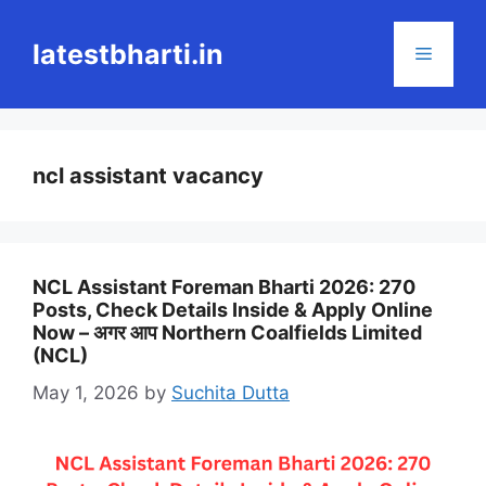
Skip
to
latestbharti.in
Menu
content
ncl assistant vacancy
NCL Assistant Foreman Bharti 2026: 270
Posts, Check Details Inside & Apply Online
Now – अगर आप Northern Coalfields Limited
(NCL)
May 1, 2026
by
Suchita Dutta