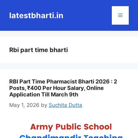
Skip
to
latestbharti.in
Menu
content
Rbi part time bharti
RBI Part Time Pharmacist Bharti 2026 : 2
Posts, ₹400 Per Hour Salary, Online
Application Till March 9th
May 1, 2026
by
Suchita Dutta