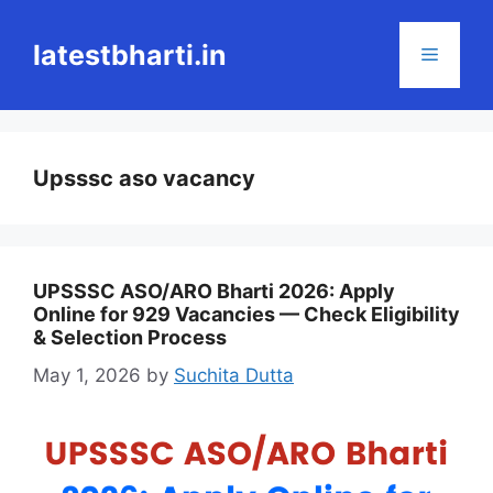
Skip
to
latestbharti.in
Menu
content
Upsssc aso vacancy
UPSSSC ASO/ARO Bharti 2026: Apply
Online for 929 Vacancies — Check Eligibility
& Selection Process
May 1, 2026
by
Suchita Dutta