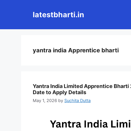
Skip
to
latestbharti.in
content
yantra india Apprentice bharti
Yantra India Limited Apprentice Bharti 2
Date to Apply Details
May 1, 2026
by
Suchita Dutta