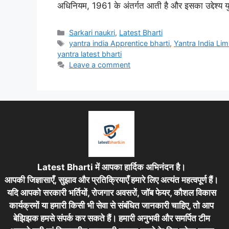
अधिनियम, 1961 के अंतर्गत आती है और इसका उद्देश्य युवा
Categories
Sarkari naukri
,
Latest Bharti
Tags
yantra india Apprentice bharti
,
Yantra India Li
yantra latest bharti
Leave a comment
Latest Bharti में आपका हार्दिक अभिनंदन है।
आपकी जिज्ञासाएँ, सुझाव और प्रतिक्रियाएँ हमारे लिए अत्यंत महत्वपूर्ण हैं।
यदि आपको सरकारी भर्तियों, रोजगार अवसरों, जॉब फेयर, कौशल विकास
कार्यक्रमों या हमारी किसी भी सेवा से संबंधित जानकारी चाहिए, तो आप
बेझिझक हमसे संपर्क कर सकते हैं। हमारी अनुभवी और समर्पित टीम