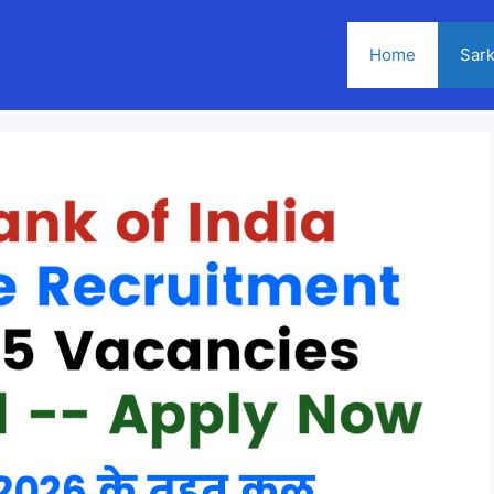
Home
Sark